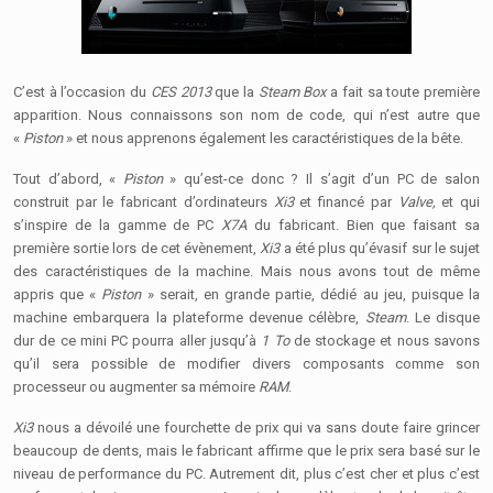
C’est à l’occasion du
CES 2013
que la
Steam Box
a fait sa toute première
apparition. Nous connaissons son nom de code, qui n’est autre que
«
Piston
» et nous apprenons également les caractéristiques de la bête.
Tout d’abord, «
Piston
» qu’est-ce donc ? Il s’agit d’un PC de salon
construit par le fabricant d’ordinateurs
Xi3
et financé par
Valve,
et qui
s’inspire de la gamme de PC
X7A
du fabricant. Bien que faisant sa
première sortie lors de cet évènement,
Xi3
a été plus qu’évasif sur le sujet
des caractéristiques de la machine. Mais nous avons tout de même
appris que «
Piston
» serait, en grande partie, dédié au jeu, puisque la
machine embarquera la plateforme devenue célèbre,
Steam
. Le disque
dur de ce mini PC pourra aller jusqu’à
1 To
de stockage et nous savons
qu’il sera possible de modifier divers composants comme son
processeur ou augmenter sa mémoire
RAM
.
Xi3
nous a dévoilé une fourchette de prix qui va sans doute faire grincer
beaucoup de dents, mais le fabricant affirme que le prix sera basé sur le
niveau de performance du PC. Autrement dit, plus c’est cher et plus c’est