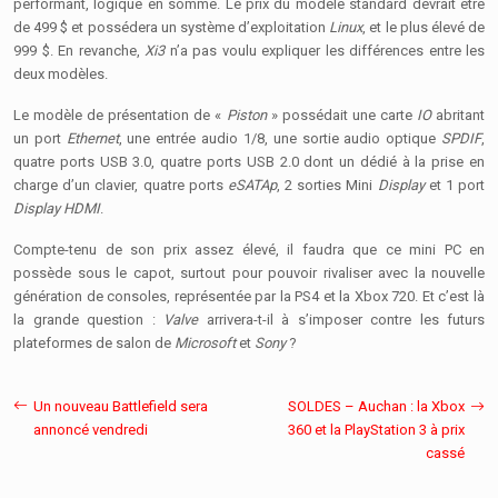
performant, logique en somme. Le prix du modèle standard devrait être
de 499 $ et possédera un système d’exploitation
Linux
, et le plus élevé de
999 $. En revanche,
Xi3
n’a pas voulu expliquer les différences entre les
deux modèles.
Le modèle de présentation de «
Piston
» possédait une carte
IO
abritant
un port
Ethernet
, une entrée audio 1/8, une sortie audio optique
SPDIF
,
quatre ports USB 3.0, quatre ports USB 2.0 dont un dédié à la prise en
charge d’un clavier, quatre ports
eSATAp
, 2 sorties Mini
Display
et 1 port
Display HDMI
.
Compte-tenu de son prix assez élevé, il faudra que ce mini PC en
possède sous le capot, surtout pour pouvoir rivaliser avec la nouvelle
génération de consoles, représentée par la PS4 et la Xbox 720. Et c’est là
la grande question :
Valve
arrivera-t-il à s’imposer contre les futurs
plateformes de salon de
Microsoft
et
Sony
?
Un nouveau Battlefield sera
SOLDES – Auchan : la Xbox
annoncé vendredi
360 et la PlayStation 3 à prix
cassé