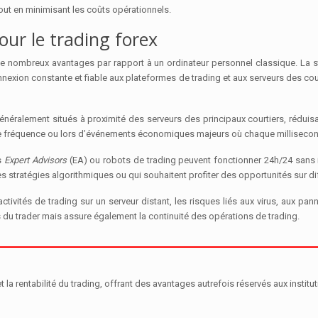
ut en minimisant les coûts opérationnels.
ur le trading forex
e nombreux avantages par rapport à un ordinateur personnel classique. La sta
exion constante et fiable aux plateformes de trading et aux serveurs des court
énéralement situés à proximité des serveurs des principaux courtiers, réduis
aute fréquence ou lors d’événements économiques majeurs où chaque millisec
es
Expert Advisors
(EA) ou robots de trading peuvent fonctionner 24h/24 sans in
des stratégies algorithmiques ou qui souhaitent profiter des opportunités sur di
activités de trading sur un serveur distant, les risques liés aux virus, aux 
 du trader mais assure également la continuité des opérations de trading.
a rentabilité du trading, offrant des avantages autrefois réservés aux institut