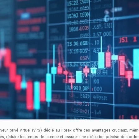
 serveur privé virtuel (VPS) dédié au Forex offre ces avantages cruciaux, mê
s, réduire les temps de latence et assurer une exécution précise des ordres