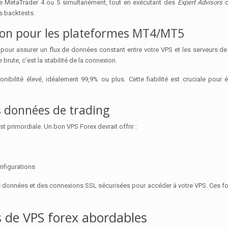
 de MetaTrader 4 ou 5 simultanément, tout en exécutant des
Expert Advisors
c
s backtests.
xion pour les plateformes MT4/MT5
our assurer un flux de données constant entre votre VPS et les serveurs de 
brute, c’est la stabilité de la connexion.
ilité élevé, idéalement 99,9% ou plus. Cette fiabilité est cruciale pour 
s données de trading
t primordiale. Un bon VPS Forex devrait offrir :
nfigurations
données et des connexions SSL sécurisées pour accéder à votre VPS. Ces fonc
s de VPS forex abordables