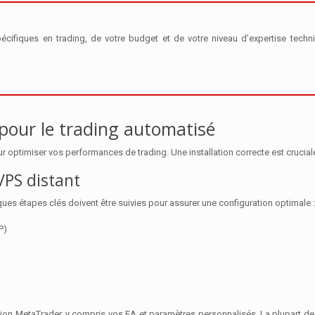
fiques en trading, de votre budget et de votre niveau d’expertise techni
 pour le trading automatisé
r optimiser vos performances de trading. Une installation correcte est cruciale 
VPS distant
ues étapes clés doivent être suivies pour assurer une configuration optimale :
P)
tion MetaTrader, y compris vos EA et paramètres personnalisés. La plupart d