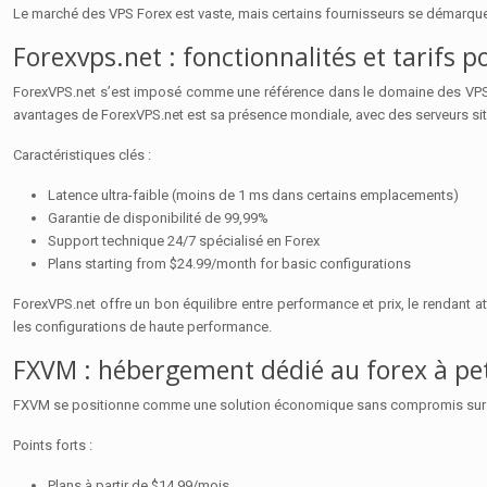
Le marché des VPS Forex est vaste, mais certains fournisseurs se démarquent 
Forexvps.net : fonctionnalités et tarifs p
ForexVPS.net s’est imposé comme une référence dans le domaine des VPS dé
avantages de ForexVPS.net est sa présence mondiale, avec des serveurs situ
Caractéristiques clés :
Latence ultra-faible (moins de 1 ms dans certains emplacements)
Garantie de disponibilité de 99,99%
Support technique 24/7 spécialisé en Forex
Plans starting from $24.99/month for basic configurations
ForexVPS.net offre un bon équilibre entre performance et prix, le rendant a
les configurations de haute performance.
FXVM : hébergement dédié au forex à pet
FXVM se positionne comme une solution économique sans compromis sur la qual
Points forts :
Plans à partir de $14.99/mois