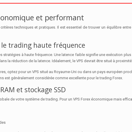
 économique et performant
ritères techniques et pratiques. Il est essentiel de trouver un équilibre entr
r le trading haute fréquence
les stratégies à haute fréquence. Une latence faible signifie une exécution plus 
ns la réduction de la latence. Idéalement, le VPS devrait être situé à proximité 
ndres, optez pour un VPS situé au Royaume-Uni ou dans un pays européen proch
5 ms est généralement considérée comme excellente pour le trading Forex.
, RAM et stockage SSD
obale de votre système de trading. Pour un VPS Forex économique mais effica
ides