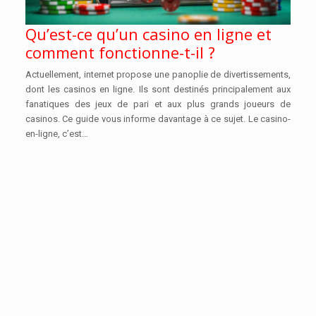
Qu’est-ce qu’un casino en ligne et
comment fonctionne-t-il ?
Actuellement, internet propose une panoplie de divertissements,
dont les casinos en ligne. Ils sont destinés principalement aux
fanatiques des jeux de pari et aux plus grands joueurs de
casinos. Ce guide vous informe davantage à ce sujet. Le casino-
en-ligne, c’est…
Nouveautés PS3
Game Of Thrones : A Telltale
Games Series