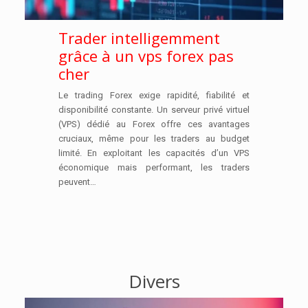
Trader intelligemment
grâce à un vps forex pas
cher
Le trading Forex exige rapidité, fiabilité et
disponibilité constante. Un serveur privé virtuel
(VPS) dédié au Forex offre ces avantages
cruciaux, même pour les traders au budget
limité. En exploitant les capacités d’un VPS
économique mais performant, les traders
peuvent…
Divers