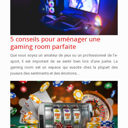
5 conseils pour aménager une
gaming room parfaite
Que vous soyez un amateur de jeux ou un professionnel de l’e-
sport, il est important de se sentir bien lors d’une partie. La
gaming room est un espace qui suscite chez la plupart des
joueurs des sentiments et des émotions….