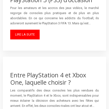
Pour les amateurs et les accros des jeux vidéos, le marché
regorge de consoles plus pratiques et de plus en plus
abordables. En ce qui concerne les addicts du football, ils
adoreront surement le PlayStation 3 FIFA 13. Mais qu’est…
LIRE LA SUITE
Entre PlayStation 4 et Xbox
One, laquelle choisir ?
Les comparatifs des deux consoles les plus vendues du
moment, le PlayStation 4 et le Xbox, sont indispensables pour
mieux éclairer la décision des acheteurs avec les fêtes qui
arrivent. En effet, les deux consoles rivales ont leur atout et…