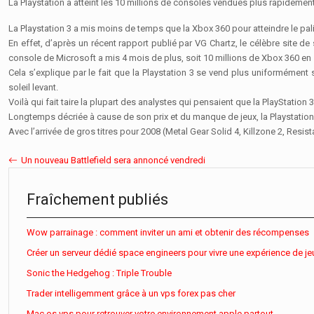
La Playstation a atteint les 10 millions de consoles vendues plus rapidement
La Playstation 3 a mis moins de temps que la Xbox 360 pour atteindre le pal
En effet, d’après un récent rapport publié par VG Chartz, le célèbre site d
console de Microsoft a mis 4 mois de plus, soit 10 millions de Xbox 360 en
Cela s’explique par le fait que la Playstation 3 se vend plus uniformémen
soleil levant.
Voilà qui fait taire la plupart des analystes qui pensaient que la PlayStation 
Longtemps décriée à cause de son prix et du manque de jeux, la Playstation
Avec l’arrivée de gros titres pour 2008 (Metal Gear Solid 4, Killzone 2, Resi
Un nouveau Battlefield sera annoncé vendredi
Fraîchement publiés
Wow parrainage : comment inviter un ami et obtenir des récompenses
Créer un serveur dédié space engineers pour vivre une expérience de je
Sonic the Hedgehog : Triple Trouble
Trader intelligemment grâce à un vps forex pas cher
Mac os vps pour retrouver votre environnement apple partout