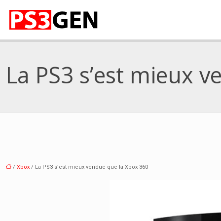
La PS3 s’est mieux v
/
Xbox
/ La PS3 s’est mieux vendue que la Xbox 360