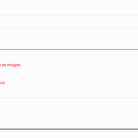
x en images
ons