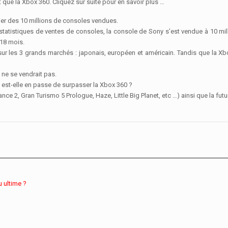
 que la Xbox 360. Cliquez sur suite pour en savoir plus …
ier des 10 millions de consoles vendues.
e statistiques de ventes de consoles, la console de Sony s’est vendue à 10 mill
 18 mois.
t sur les 3 grands marchés : japonais, européen et américain. Tandis que la 
3 ne se vendrait pas.
 est-elle en passe de surpasser la Xbox 360 ?
stance 2, Gran Turismo 5 Prologue, Haze, Little Big Planet, etc …) ainsi que la
u ultime ?