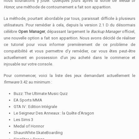
nous souhaitons y jouer. Quelques jours après la sortie de
Medal of
Honor
, une méthode de contournement a fait son apparition.
La méthode, pourtant abordable par tous, paraissait difficile à plusieurs
utilisateurs. Pour remédier à cela, depuis la version 2.1 D du désormais
célèbre
Open Manager
, dépassant largement le
Backup Manager
officiel,
une nouvelle option a fait son apparition. Nous avons décidé de réaliser
ce tutoriel pour vous informer premièrement de ce problème de
compatibilité et vous permettre d’y remédier, car vous êtes peut-être
actuellement en possession d’un jeu acheté dans le commerce et
injouable sur votre console.
Pour commencer, voici la liste des jeux demandant actuellement le
firmware
3.42 au minimum :
Buzz: The Ultimate Music Quiz
EA Sports MMA
GTA IV : Edition Intégrale
Le Seigneur Des Anneaux : la Quête d’Aragon
Les Sims 3
Medal of Honnor
ShaunWhite SkateBoarding