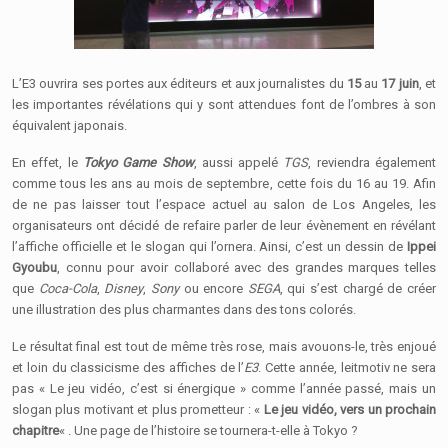
L’E3 ouvrira ses portes aux éditeurs et aux journalistes du
15
au
17 juin
, et
les importantes révélations qui y sont attendues font de l’ombres à son
équivalent japonais.
En effet, le
Tokyo Game Show
, aussi appelé
TGS
, reviendra également
comme tous les ans au mois de septembre, cette fois du 16 au 19. Afin
de ne pas laisser tout l’espace actuel au salon de Los Angeles, les
organisateurs ont décidé de refaire parler de leur évènement en révélant
l’affiche officielle et le slogan qui l’ornera. Ainsi, c’est un dessin de
Ippei
Gyoubu
, connu pour avoir collaboré avec des grandes marques telles
que
Coca-Cola
,
Disney
,
Sony
ou encore
SEGA
, qui s’est chargé de créer
une illustration des plus charmantes dans des tons colorés.
Le résultat final est tout de même très rose, mais avouons-le, très enjoué
et loin du classicisme des affiches de l’
E3
. Cette année, leitmotiv ne sera
pas « Le jeu vidéo, c’est si énergique » comme l’année passé, mais un
slogan plus motivant et plus prometteur : «
Le jeu vidéo, vers un prochain
chapitre
« . Une page de l’histoire se tournera-t-elle à Tokyo ?