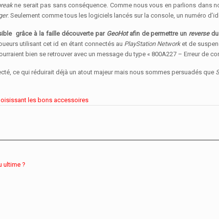
break
ne serait pas sans conséquence. Comme nous vous en parlions dans notre ét
ger
. Seulement comme tous les logiciels lancés sur la console, un numéro d’id
ible grâce à la faille découverte par
GeoHot
afin de permettre un
reverse
du
 joueurs utilisant cet id en étant connectés au
PlayStation Network
et de suspen
pourraient bien se retrouver avec un message du type
« 800A227 – Erreur de co
ecté, ce qui réduirait déjà un atout majeur mais nous sommes persuadés que
S
choisissant les bons accessoires
u ultime ?