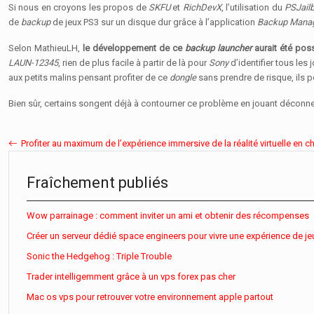
Si nous en croyons les propos de
SKFU
et
RichDevX
, l’utilisation du
PSJail
de
backup
de jeux PS3 sur un disque dur grâce à l’application
Backup Mana
Selon MathieuLH,
le développement de ce
backup launcher
aurait été poss
LAUN-12345
, rien de plus facile à partir de là pour
Sony
d’identifier tous les
aux petits malins pensant profiter de ce
dongle
sans prendre de risque, ils 
Bien sûr, certains songent déjà à contourner ce problème en jouant déconn
Profiter au maximum de l’expérience immersive de la réalité virtuelle en 
Fraîchement publiés
Wow parrainage : comment inviter un ami et obtenir des récompenses
Créer un serveur dédié space engineers pour vivre une expérience de je
Sonic the Hedgehog : Triple Trouble
Trader intelligemment grâce à un vps forex pas cher
Mac os vps pour retrouver votre environnement apple partout