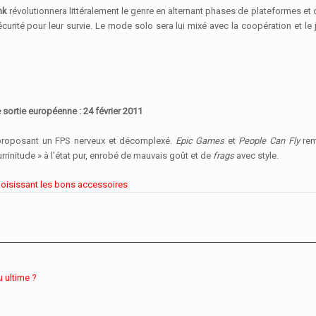
nk
révolutionnera littéralement le genre en alternant phases de plateformes et
écurité pour leur survie. Le mode solo sera lui mixé avec la coopération et le 
 sortie européenne : 24 février 2011
proposant un FPS nerveux et décomplexé.
Epic Games
et
People Can Fly
rem
urrinitude » à l’état pur, enrobé de mauvais goût et de
frags
avec style.
choisissant les bons accessoires
u ultime ?