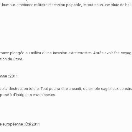
s : humour, ambiance militaire et tension palpable, le tout sous une pluie de ba
trouve plongée au milieu d’une invasion extraterrestre. Après avoir fait voya
ation du
Store
.
enne : 2011
 de la destruction totale. Tout pourra être anéanti, du simple cagibi aux cons
osé à d’intrigants envahisseurs.
ie européenne : Été 2011