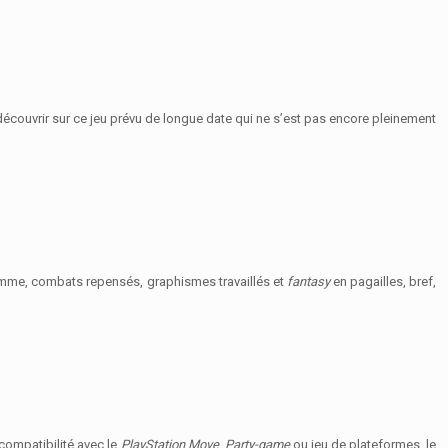
découvrir sur ce jeu prévu de longue date qui ne s’est pas encore pleinement
amme, combats repensés, graphismes travaillés et
fantasy
en pagailles, bref,
compatibilité avec le
PlayStation Move
.
Party-game
ou jeu de plateformes, le