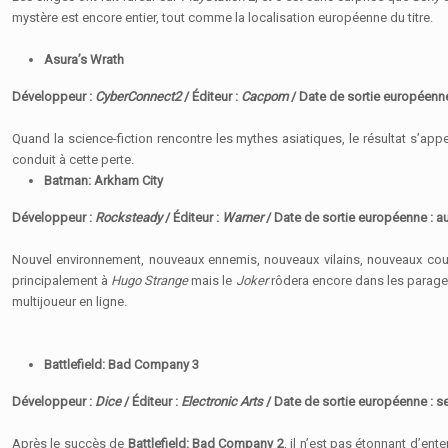
mystère est encore entier, tout comme la localisation européenne du titre.
Asura’s Wrath
Développeur :
CyberConnect2
/ Éditeur :
Cacpom
/ Date de sortie européenn
Quand la science-fiction rencontre les mythes asiatiques, le résultat s’app
conduit à cette perte.
Batman: Arkham City
Développeur :
Rocksteady
/ Éditeur :
Warner
/ Date de sortie européenne : a
Nouvel environnement, nouveaux ennemis, nouveaux vilains, nouveaux coups
principalement à
Hugo Strange
mais le
Joker
rôdera encore dans les parages
multijoueur en ligne.
Battlefield: Bad Company 3
Développeur :
Dice
/ Éditeur :
Electronic Arts
/ Date de sortie européenne : s
Après le succès de
Battlefield: Bad Company 2
, il n’est pas étonnant d’ent