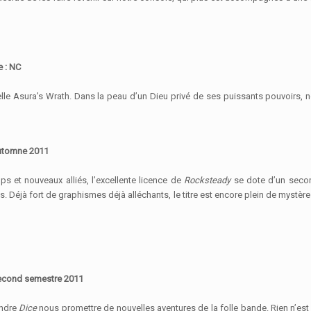
e : NC
elle Asura’s Wrath. Dans la peau d’un Dieu privé de ses puissants pouvoirs, no
utomne 2011
 et nouveaux alliés, l’excellente licence de
Rocksteady
se dote d’un secon
. Déjà fort de graphismes déjà alléchants, le titre est encore plein de mystèr
econd semestre 2011
endre
Dice
nous promettre de nouvelles aventures de la folle bande. Rien n’es