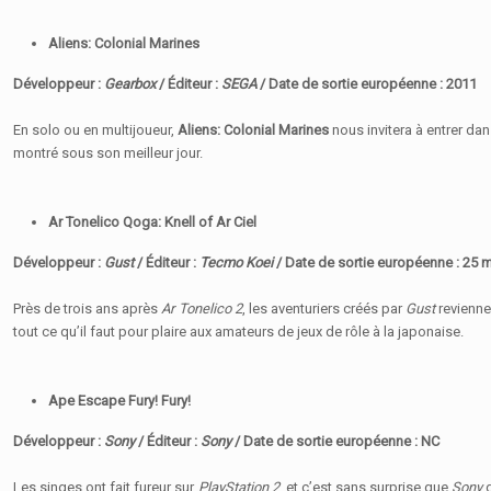
Aliens: Colonial Marines
Développeur :
Gearbox
/ Éditeur :
SEGA
/ Date de sortie européenne : 2011
En solo ou en multijoueur,
Aliens: Colonial Marines
nous invitera à entrer da
montré sous son meilleur jour.
Ar Tonelico Qoga: Knell of Ar Ciel
Développeur :
Gust
/ Éditeur :
Tecmo Koei
/ Date de sortie européenne : 25 
Près de trois ans après
Ar Tonelico 2
, les aventuriers créés par
Gust
revienn
tout ce qu’il faut pour plaire aux amateurs de jeux de rôle à la japonaise.
Ape Escape Fury! Fury!
Développeur :
Sony
/ Éditeur :
Sony
/ Date de sortie européenne : NC
Les singes ont fait fureur sur
PlayStation 2
, et c’est sans surprise que
Sony