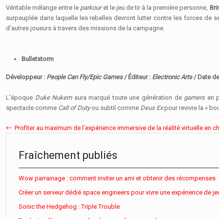
Véritable mélange entre le
parkour
et le jeu de tir à la première personne,
Bri
surpeuplée dans laquelle les rebelles devront lutter contre les forces de s
d’autres joueurs à travers des missions de la campagne.
Bulletstorm
Développeur :
People Can Fly/Epic Games
/ Éditeur :
Electronic Arts
/ Date de
L’époque
Duke Nukem
aura marqué toute une génération de
gamers
en 
spectacle comme
Call of Duty
ou subtil comme
Deus Ex
pour revivre la « bo
Profiter au maximum de l’expérience immersive de la réalité virtuelle en 
Fraîchement publiés
Wow parrainage : comment inviter un ami et obtenir des récompenses
Créer un serveur dédié space engineers pour vivre une expérience de je
Sonic the Hedgehog : Triple Trouble