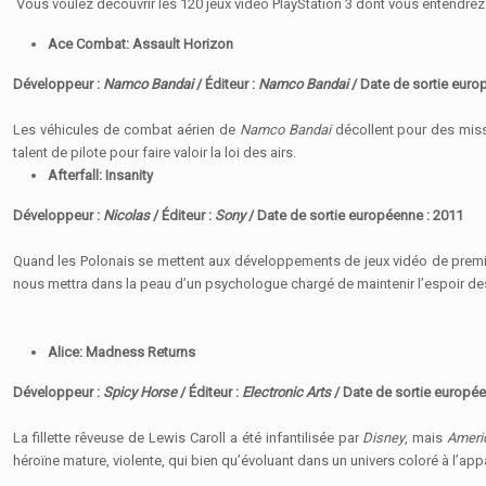
Vous voulez découvrir les 120 jeux vidéo PlayStation 3 dont vous entendrez 
Ace Combat: Assault Horizon
Développeur :
Namco Bandai
/ Éditeur :
Namco Bandai
/ Date de sortie euro
Les véhicules de combat aérien de
Namco Bandai
décollent pour des mis
talent de pilote pour faire valoir la loi des airs.
Afterfall: Insanity
Développeur :
Nicolas
/ Éditeur :
Sony
/ Date de sortie européenne : 2011
Quand les Polonais se mettent aux développements de jeux vidéo de premier
nous mettra dans la peau d’un psychologue chargé de maintenir l’espoir de
Alice: Madness Returns
Développeur :
Spicy Horse
/ Éditeur :
Electronic Arts
/ Date de sortie europée
La fillette rêveuse de Lewis Caroll a été infantilisée par
Disney
, mais
Ameri
héroïne mature, violente, qui bien qu’évoluant dans un univers coloré à l’ap