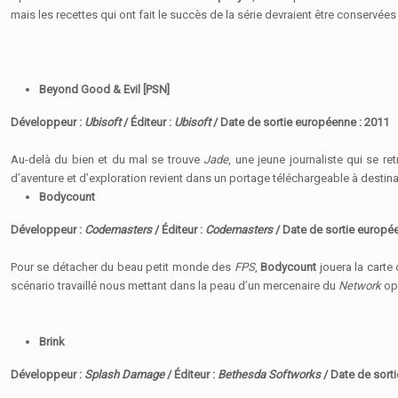
mais les recettes qui ont fait le succès de la série devraient être conservée
Beyond Good & Evil [PSN]
Développeur :
Ubisoft
/ Éditeur :
Ubisoft
/ Date de sortie européenne :
2011
Au-delà du bien et du mal se trouve
Jade
, une jeune journaliste qui se re
d’aventure et d’exploration revient dans un portage téléchargeable à destin
Bodycount
Développeur :
Codemasters
/ Éditeur :
Codemasters
/ Date de sortie europé
Pour se détacher du beau petit monde des
FPS
,
Bodycount
jouera la carte
scénario travaillé nous mettant dans la peau d’un mercenaire du
Network
opp
Brink
Développeur :
Splash Damage
/ Éditeur :
Bethesda Softworks
/ Date de sort