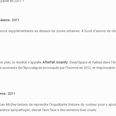
parler en 2011 ?
péenne : 2011
sions supplémentaires au dessus de zones urbaines. À bord d’avions de cha
 plan, le résultat s’appelle
Afterfall: Insanity
.
Dead Space
et
Fallout
dans l’â
s survivants de l’Apocalypse provoquée par l’homme en 2012, et responsable d
nne : 2011
can McGee
tentera de reprendre l’inquiétante histoire du conteur pour y ajou
parence sympathique, devrait faire face à des ennemis bien cruels.