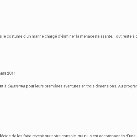
ns le costume d’un marine chargé d’éliminer la menace naissante. Tout reste à 
mars 2011
ent à
Clusternia
pour leurs premières aventures en trois dimensions. Au progr
décide de les faire revenir sur notre console, qui plus est accompagnés d’une 