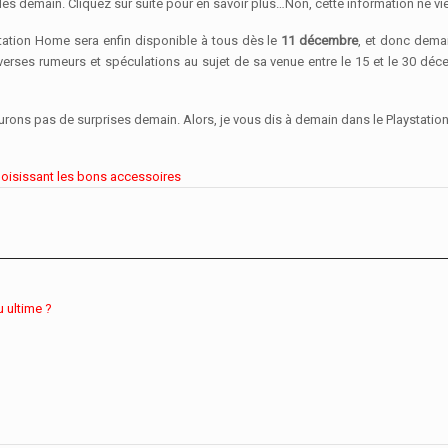
ès demain. Cliquez sur suite pour en savoir plus…
Non, cette information ne v
ation Home sera enfin disponible à tous dès le
11 décembre
, et donc demai
rses rumeurs et spéculations au sujet de sa venue entre le 15 et le 30 décem
urons pas de surprises demain. Alors, je vous dis à demain dans le Playstati
choisissant les bons accessoires
u ultime ?