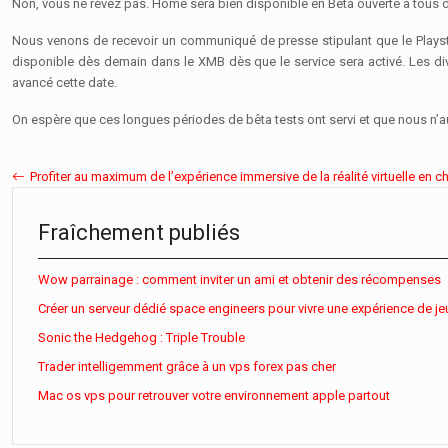
Non, vous ne rêvez pas. Home sera bien disponible en Bêta ouverte à tous d
Nous venons de recevoir un communiqué de presse stipulant que le Playst
disponible dès demain dans le XMB dès que le service sera activé. Les dive
avancé cette date.
On espère que ces longues périodes de bêta tests ont servi et que nous n’a
Profiter au maximum de l’expérience immersive de la réalité virtuelle en 
Fraîchement publiés
Wow parrainage : comment inviter un ami et obtenir des récompenses
Créer un serveur dédié space engineers pour vivre une expérience de je
Sonic the Hedgehog : Triple Trouble
Trader intelligemment grâce à un vps forex pas cher
Mac os vps pour retrouver votre environnement apple partout