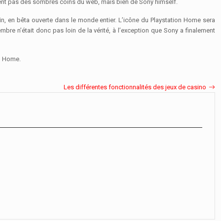
ient pas des sombres coins du web, mais bien de Sony himself.
n, en bêta ouverte dans le monde entier. L’icône du Playstation Home sera
bre n’était donc pas loin de la vérité, à l’exception que Sony a finalement
on Home.
Les différentes fonctionnalités des jeux de casino