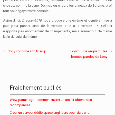
jour un certain nombre de fois, permettant ainsi l’ajout d’une multitude de
choses, comme la Lune, Deimos ou encore les anneaux de Saturne, bref
tout pour égayer votre console.
Aujourd’hui,
Dragoon1010
nous propose une énième et dernière mise à
jour, pour passer ainsi de la version 1.3.2 à la version 1.5. Celle-ci
n’apporte pas énormément de changements, mais sonne tout de même
la fin du suivi du thème.
Sony confirme son line-up
Skyrim – Dawnguard : les
bonnes paroles de Sony
Fraîchement publiés
Wow parrainage : comment inviter un ami et obtenir des
récompenses
Créer un serveur dédié space engineers pour vivre une