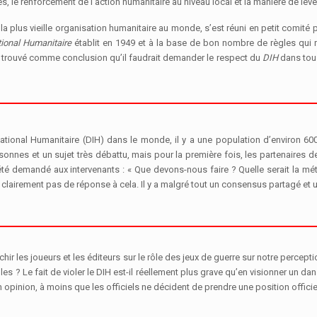
es, le renforcement de l’action humanitaire au niveau local et la manière de lev
 la plus vieille organisation humanitaire au monde, s’est réuni en petit comité 
tional Humanitaire
établit en 1949 et à la base de bon nombre de règles qui r
nt trouvé comme conclusion qu’il faudrait demander le respect du
DIH
dans tous
ational Humanitaire (DIH) dans le monde, il y a une population d’environ 60
sonnes et un sujet très débattu, mais pour la première fois, les partenaires d
a été demandé aux intervenants : « Que devons-nous faire ? Quelle serait la mét
a clairement pas de réponse à cela. Il y a malgré tout un consensus partagé et un
léchir les joueurs et les éditeurs sur le rôle des jeux de guerre sur notre perce
les ? Le fait de violer le DIH est-il réellement plus grave qu’en visionner un d
opinion, à moins que les officiels ne décident de prendre une position officie