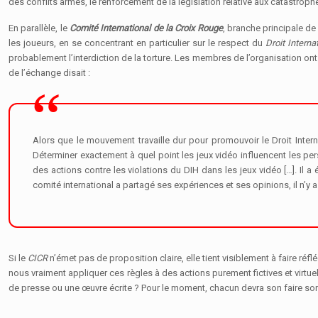
des conflits armés, le renforcement de la législation relative aux catastroph
En parallèle, le
Comité International de la Croix Rouge
, branche principale de
les joueurs, en se concentrant en particulier sur le respect du
Droit Interna
probablement l’interdiction de la torture. Les membres de l’organisation o
de l’échange disait :
Alors que le mouvement travaille dur pour promouvoir le Droit Intern
Déterminer exactement à quel point les jeux vidéo influencent les per
des actions contre les violations du DIH dans les jeux vidéo […]. Il 
comité international a partagé ses expériences et ses opinions, il n’y 
Si le
CICR
n’émet pas de proposition claire, elle tient visiblement à faire réf
nous vraiment appliquer ces règles à des actions purement fictives et virtuel
de presse ou une œuvre écrite ? Pour le moment, chacun devra son faire son 