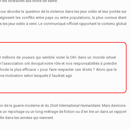
er les obstacles aux soins de santé.
pour aborder la question de la violence dans les jeux vidéo et leur portée sur
égissent les conflits entre pays ou entre populations, la plus connue étant
 les jeux vidéo à venir. Le communiqué officiel rapportant le contenu global
0 millions de joueurs qui semble violer le DIH dans un monde virtuel.
e l’association ont évoqué notre rôle et nos responsabilités à prendre
hode la plus efficace » pour faire respecter ces droits ? Alors que le
e motivation selon lesquels il faudrait agir.
ption de la guerre moderne et du
Droit International Humanitaire
. Mais devrions-
ans un reportage ou un long-métrage de fiction ou d’en lire un dans un rapport
lle dans les années qui viennent.