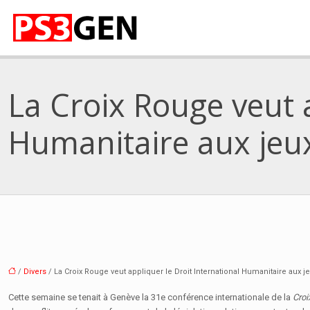
La Croix Rouge veut a
Humanitaire aux jeu
/
Divers
/ La Croix Rouge veut appliquer le Droit International Humanitaire aux j
Cette semaine se tenait à Genève la 31e conférence internationale de la
Croi