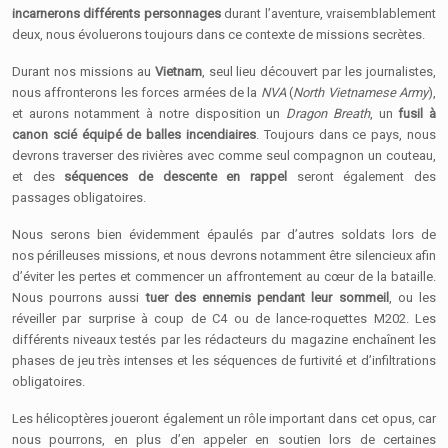
incarnerons différents personnages
durant l’aventure, vraisemblablement
deux, nous évoluerons toujours dans ce contexte de missions secrètes.
Durant nos missions au
Vietnam
, seul lieu découvert par les journalistes,
nous affronterons les forces armées de la
NVA
(
North Vietnamese Army
),
et aurons notamment à notre disposition un
Dragon Breath
, un
fusil à
canon scié équipé de balles incendiaires
. Toujours dans ce pays, nous
devrons traverser des rivières avec comme seul compagnon un couteau,
et des
séquences de descente en rappel
seront également des
passages obligatoires.
Nous serons bien évidemment épaulés par d’autres soldats lors de
nos périlleuses missions, et nous devrons notamment être silencieux afin
d’éviter les pertes et commencer un affrontement au cœur de la bataille.
Nous pourrons aussi
tuer des ennemis pendant leur sommeil
, ou les
réveiller par surprise à coup de C4 ou de lance-roquettes M202. Les
différents niveaux testés par les rédacteurs du magazine enchaînent les
phases de jeu très intenses et les séquences de furtivité et d’infiltrations
obligatoires.
Les hélicoptères joueront également un rôle important dans cet opus, car
nous pourrons, en plus d’en appeler en soutien lors de certaines