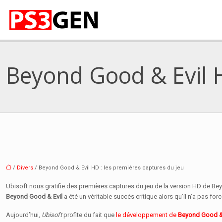
Beyond Good & Evil H
/
Divers
/ Beyond Good & Evil HD : les premières captures du jeu
Ubisoft nous gratifie des premières captures du jeu de la version HD de Be
Beyond Good & Evil
a été un véritable succès critique alors qu’il n’a pas forc
Aujourd’hui,
Ubisoft
profite du fait que
le développement de
Beyond Good &