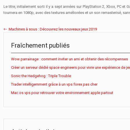
Le titre, initialement sorti il y a sept années sur PlayStation 2, Xbox, PC 
tournera en 1080p, avec des textures améliorées et un son remasterisé, sans
Machines à sous : Découvrez les nouveaux jeux 2019
Fraîchement publiés
Wow parrainage : comment inviter un ami et obtenir des récompenses
Créer un serveur dédié space engineers pour vivre une expérience de je
Sonic the Hedgehog : Triple Trouble
Trader intelligemment grâce à un vps forex pas cher
Mac os vps pour retrouver votre environnement apple partout