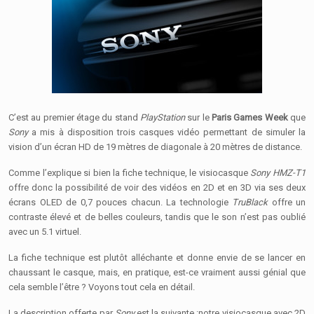
C’est au premier étage du stand
PlayStation
sur le
Paris Games Week
que
Sony
a mis à disposition trois casques vidéo permettant de simuler la
vision d’un écran HD de 19 mètres de diagonale à 20 mètres de distance.
Comme l’explique si bien la fiche technique, le visiocasque
Sony HMZ-T1
offre donc la possibilité de voir des vidéos en 2D et en 3D via ses deux
écrans OLED de 0,7 pouces chacun. La technologie
TruBlack
offre un
contraste élevé et de belles couleurs, tandis que le son n’est pas oublié
avec un 5.1 virtuel.
La fiche technique est plutôt alléchante et donne envie de se lancer en
chaussant le casque, mais, en pratique, est-ce vraiment aussi génial que
cela semble l’être ? Voyons tout cela en détail.
La description offerte par
Sony
est la suivante :notre visiocasque avec 2D