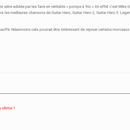
te série adulée par les fans en véritable « pompe à fric ». En effet c’est Mike G
ira les meilleures chansons de Guitar Hero, Guitar Hero 2, Guitar Hero 3: Lege
chauffé. Néanmoins cela pourrait être intéressant de rejouer certains morceaux
u ultime ?