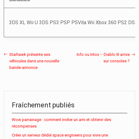
3DS XL
Wii U
3DS
PS3
PSP
PSVita
Wii
Xbox 360
PS2
DSi
D
Starhawk présente ses
Info ou Intox – Diablo III arrive
véhicules dans une nouvelle
sur consoles ?
bande-annonce
Fraîchement publiés
Wow parrainage : comment inviter un ami et obtenir des
récompenses
Créer un serveur dédié space engineers pour vivre une