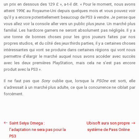
un prix en dessous des 129 £ », a-t-il dit. « Pour le moment, nous avons
atteint 199£ au Royaume-Uni depuis quelques mois et vous pouvez voir
qu’il y a encore potentiellement beaucoup de PS3 à vendre. Je pense que
vous allez voir la console aller vers un public plus jeune. Un marché plus
familial. Les hardcore gamers ne seront absolument pas négligés. Il y a
une tonne de bonnes choses pour les gros joueurs faites par nos
propres studios, et du côté des jeux thirds parties, il y a certaines choses
intéressantes qui vont se produire dans certaines régions qui vont nous
permettre d’élargir le marché auquel nous avons accéder avec succès
avec les deux premières PlayStation, mais cela ne s’est pas encore
produit avec la PS3 ».
Il ne faut pas que
Sony
oublie que, lorsque la
PSOne
est sorti, elle
s’adressait à un marché plus adulte, ce que la concurrence ne ciblait par
forcément.
Saint Seiya Omega :
Ubisoft aura son propre
l’adaptation ne sera pas pour la
système de Pass Online
PS3