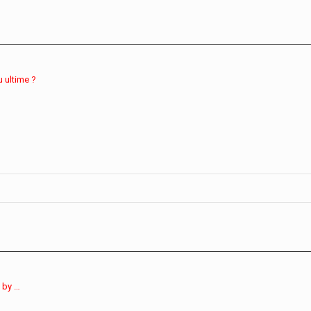
u ultime ?
 by …