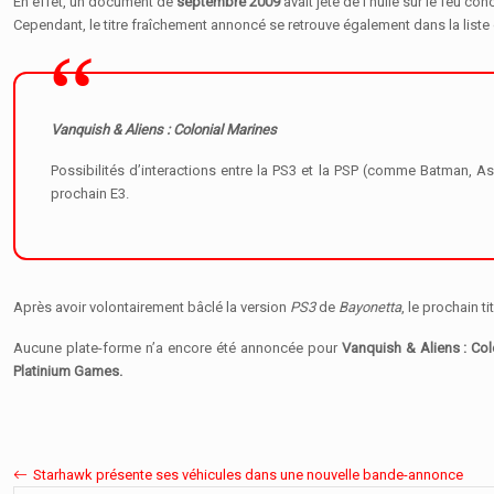
En effet, un document de
septembre 2009
avait jeté de l’huile sur le feu con
Cependant, le titre fraîchement annoncé se retrouve également dans la liste
Vanquish & Aliens : Colonial Marines
Possibilités d’interactions entre la PS3 et la PSP (comme Batman, A
prochain E3.
Après avoir volontairement bâclé la version
PS3
de
Bayonetta
, le prochain t
Aucune plate-forme n’a encore été annoncée pour
Vanquish & Aliens : Col
Platinium Games.
Starhawk présente ses véhicules dans une nouvelle bande-annonce