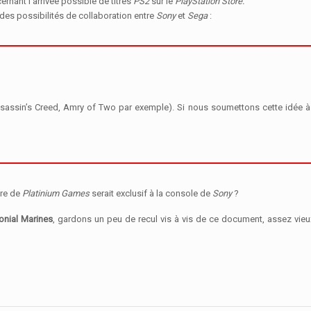
cernant l’arrivée possible de titres
PS2
sur le
PlayStation Store.
 des possibilités de collaboration entre
Sony
et
Sega
:
ssassin’s Creed, Amry of Two par exemple). Si nous soumettons cette idée à S
itre de
Platinium Games
serait exclusif à la console de
Sony
?
onial Marines
, gardons un peu de recul vis à vis de ce document, assez vieu