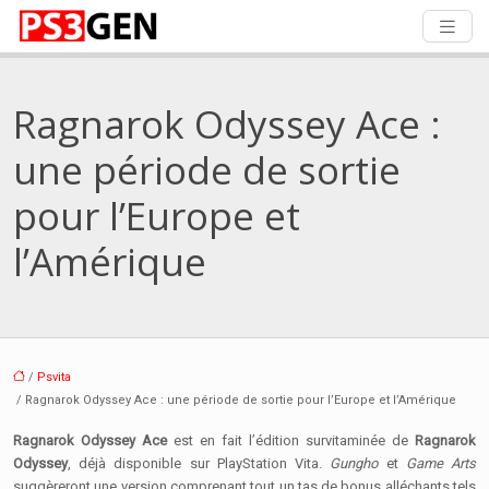
Ragnarok Odyssey Ace :
une période de sortie
pour l’Europe et
l’Amérique
/
Psvita
/ Ragnarok Odyssey Ace : une période de sortie pour l’Europe et l’Amérique
Ragnarok Odyssey Ace
est en fait l’édition survitaminée de
Ragnarok
Odyssey
, déjà disponible sur PlayStation Vita.
Gungho
et
Game Arts
suggèreront une version comprenant tout un tas de bonus alléchants tels