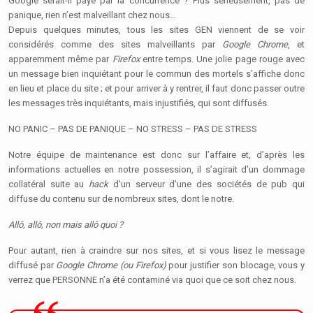
Google serait-il payé par la concurrence ? Plus sérieusement, pas de
panique, rien n’est malveillant chez nous…
Depuis quelques minutes, tous les sites GEN viennent de se voir
considérés comme des sites malveillants par
Google Chrome
, et
apparemment même par
Firefox
entre temps. Une jolie page rouge avec
un message bien inquiétant pour le commun des mortels s’affiche donc
en lieu et place du site ; et pour arriver à y rentrer, il faut donc passer outre
les messages très inquiétants, mais injustifiés, qui sont diffusés.
NO PANIC – PAS DE PANIQUE – NO STRESS – PAS DE STRESS
Notre équipe de maintenance est donc sur l’affaire et, d’après les
informations actuelles en notre possession, il s’agirait d’un dommage
collatéral suite au
hack
d’un serveur d’une des sociétés de pub qui
diffuse du contenu sur de nombreux sites, dont le notre.
Allô, allô, non mais allô quoi ?
Pour autant, rien à craindre sur nos sites, et si vous lisez le message
diffusé par
Google Chrome (ou Firefox)
pour justifier son blocage, vous y
verrez que PERSONNE n’a été contaminé via quoi que ce soit chez nous.