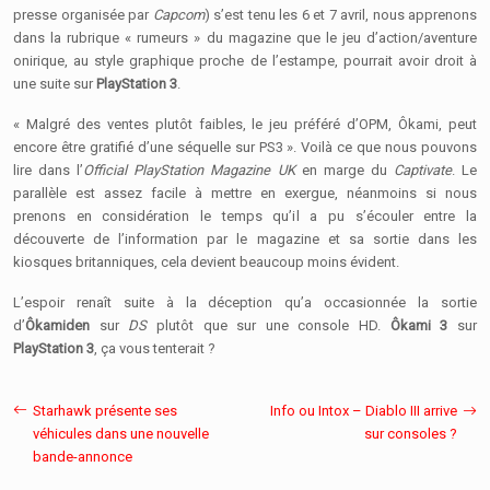
presse organisée par
Capcom
) s’est tenu les 6 et 7 avril, nous apprenons
dans la rubrique « rumeurs » du magazine que le jeu d’action/aventure
onirique, au style graphique proche de l’estampe, pourrait avoir droit à
une suite sur
PlayStation 3
.
« Malgré des ventes plutôt faibles, le jeu préféré d’OPM, Ôkami, peut
encore être gratifié d’une séquelle sur PS3 ». Voilà ce que nous pouvons
lire dans l’
Official PlayStation Magazine UK
en marge du
Captivate
. Le
parallèle est assez facile à mettre en exergue, néanmoins si nous
prenons en considération le temps qu’il a pu s’écouler entre la
découverte de l’information par le magazine et sa sortie dans les
kiosques britanniques, cela devient beaucoup moins évident.
L’espoir renaît suite à la déception qu’a occasionnée la sortie
d’
Ôkamiden
sur
DS
plutôt que sur une console HD.
Ôkami 3
sur
PlayStation 3
, ça vous tenterait ?
Starhawk présente ses
Info ou Intox – Diablo III arrive
véhicules dans une nouvelle
sur consoles ?
bande-annonce