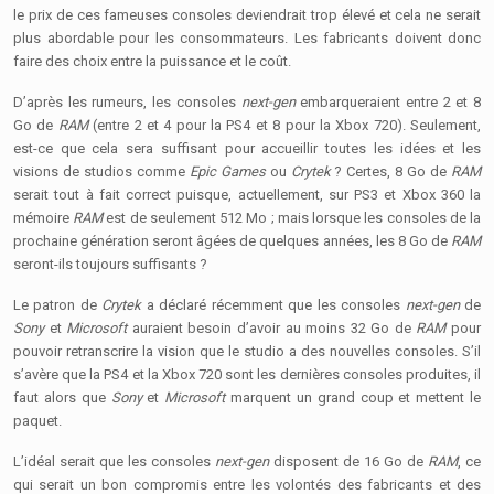
le prix de ces fameuses consoles deviendrait trop élevé et cela ne serait
plus abordable pour les consommateurs. Les fabricants doivent donc
faire des choix entre la puissance et le coût.
D’après les rumeurs, les consoles
next-gen
embarqueraient entre 2 et 8
Go de
RAM
(entre 2 et 4 pour la PS4 et 8 pour la Xbox 720). Seulement,
est-ce que cela sera suffisant pour accueillir toutes les idées et les
visions de studios comme
Epic Games
ou
Crytek
? Certes, 8 Go de
RAM
serait tout à fait correct puisque, actuellement, sur PS3 et Xbox 360 la
mémoire
RAM
est de seulement 512 Mo ; mais lorsque les consoles de la
prochaine génération seront âgées de quelques années, les 8 Go de
RAM
seront-ils toujours suffisants ?
Le patron de
Crytek
a déclaré récemment que les consoles
next-gen
de
Sony
et
Microsoft
auraient besoin d’avoir au moins 32 Go de
RAM
pour
pouvoir retranscrire la vision que le studio a des nouvelles consoles. S’il
s’avère que la PS4 et la Xbox 720 sont les dernières consoles produites, il
faut alors que
Sony
et
Microsoft
marquent un grand coup et mettent le
paquet.
L’idéal serait que les consoles
next-gen
disposent de 16 Go de
RAM
, ce
qui serait un bon compromis entre les volontés des fabricants et des