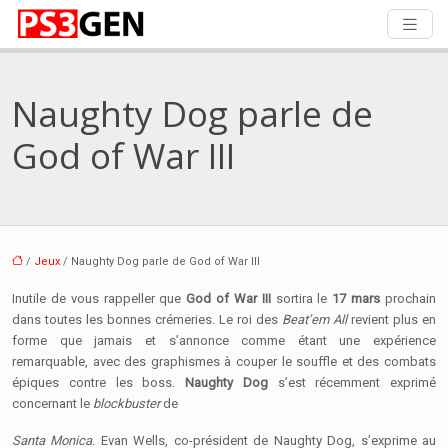
Naughty Dog parle de
God of War III
/
Jeux
/ Naughty Dog parle de God of War III
Inutile de vous rappeller que
God of War III
sortira le
17 mars
prochain
dans toutes les bonnes crémeries. Le roi des
Beat’em All
revient plus en
forme que jamais et s’annonce comme étant une expérience
remarquable, avec des graphismes à couper le souffle et des combats
épiques contre les boss.
Naughty Dog
s’est récemment exprimé
concernant le
blockbuster
de
Santa Monica
. Evan Wells, co-président de Naughty Dog, s’exprime au