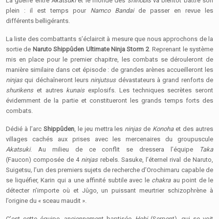
La guerre entre
Akatsuki
et le monde des
shinobis
va bientôt battre son
plein : il est temps pour
Namco Bandai
de passer en revue les
différents belligérants.
La liste des combattants s’éclaircit à mesure que nous approchons de la
sortie de
Naruto Shippûden Ultimate Ninja Storm 2
. Reprenant le système
mis en place pour le premier chapitre, les combats se dérouleront de
manière similaire dans cet épisode : de grandes arènes accueilleront les
ninjas
qui déchaîneront leurs
ninjutsus
dévastateurs à grand renforts de
shurikens
et autres
kunais
explosifs. Les techniques secrètes seront
évidemment de la partie et constitueront les grands temps forts des
combats.
Dédié à l’arc
Shippûden
, le jeu mettra les
ninjas
de
Konoha
et des autres
villages cachés aux prises avec les mercenaires du groupuscule
Akatsuki
. Au milieu de ce conflit se dressera l’équipe
Taka
(Faucon)
composée de 4
ninjas
rebels. Sasuke, l’éternel rival de Naruto,
Suigetsu
,
l’un des premiers sujets de recherche d’Orochimaru capable de
se liquéfier, Karin qui a une affinité subtile avec le
chakra
au point de le
détecter n’importe où et Jûgo, un puissant meurtrier schizophrène à
l’origine du « sceau maudit ».
C’est cette équipe, anciennement baptisée
Hebi
(Serpent), qui se voit