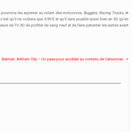
us pourrons les arpenter au volant des motocross,
Buggies
,
Racing Trucks
, et
’est qu’il ne coûtera que 9,99 $ et qu’il sera jouable aussi bien en 3D qu’en
rs de TV 3D de profiter de sang neuf et de faire patienter les autres avant
Batman: Arkham City – Un pass pour accéder au contenu de Catwoman