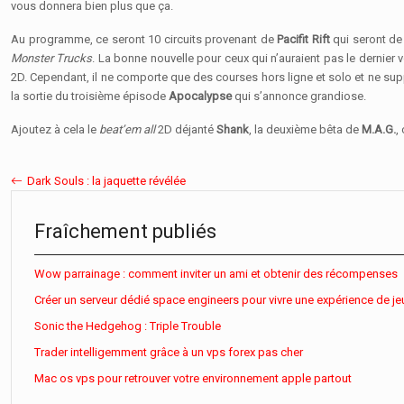
vous donnera bien plus que ça.
Au programme, ce seront 10 circuits provenant de
Pacifit Rift
qui seront de
Monster Trucks
. La bonne nouvelle pour ceux qui n’auraient pas le dernier 
2D. Cependant, il ne comporte que des courses hors ligne et solo et ne sup
la sortie du troisième épisode
Apocalypse
qui s’annonce grandiose.
Ajoutez à cela le
beat’em all
2D déjanté
Shank
, la deuxième bêta de
M.A.G.
,
Dark Souls : la jaquette révélée
Fraîchement publiés
Wow parrainage : comment inviter un ami et obtenir des récompenses
Créer un serveur dédié space engineers pour vivre une expérience de je
Sonic the Hedgehog : Triple Trouble
Trader intelligemment grâce à un vps forex pas cher
Mac os vps pour retrouver votre environnement apple partout