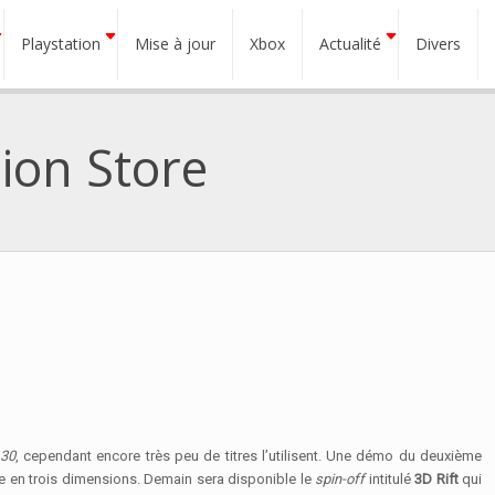
Playstation
Mise à jour
Xbox
Actualité
Divers
ion Store
.30
, cependant encore très peu de titres l’utilisent. Une démo du deuxième
re en trois dimensions. Demain sera disponible le
spin-off
intitulé
3D Rift
qui