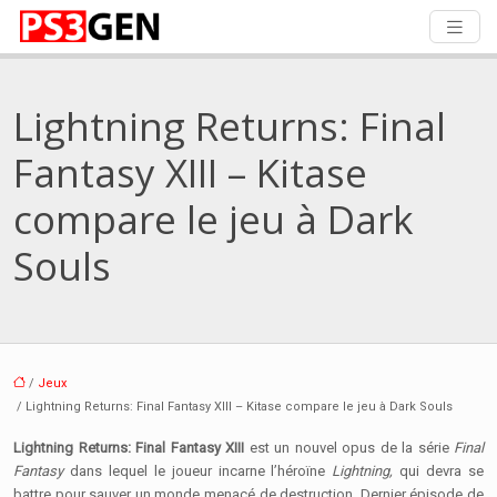
Lightning Returns: Final
Fantasy XIII – Kitase
compare le jeu à Dark
Souls
/
Jeux
/ Lightning Returns: Final Fantasy XIII – Kitase compare le jeu à Dark Souls
Lightning Returns: Final Fantasy XIII
est un nouvel opus de la série
Final
Fantasy
dans lequel le joueur incarne l’héroïne
Lightning,
qui devra se
battre pour sauver un monde menacé de destruction. Dernier épisode de