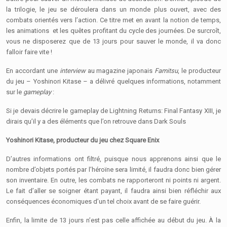
la trilogie, le jeu se déroulera dans un monde plus ouvert, avec des
combats orientés vers l’action. Ce titre met en avant la notion de temps,
les animations et les quêtes profitant du cycle des journées. De surcroît,
vous ne disposerez que de 13 jours pour sauver le monde, il va donc
falloir faire vite !
En accordant une
interview
au magazine japonais
Famitsu
, le producteur
du jeu – Yoshinori Kitase – a délivré quelques informations, notamment
sur le
gameplay
:
Si je devais décrire le gameplay de Lightning Returns: Final Fantasy XIII, je
dirais qu’il y a des éléments que l’on retrouve dans Dark Souls
Yoshinori Kitase, producteur du jeu chez Square Enix
D’autres informations ont filtré, puisque nous apprenons ainsi que le
nombre d’objets portés par l’héroïne sera limité, il faudra donc bien gérer
son inventaire. En outre, les combats ne rapporteront ni points ni argent.
Le fait d’aller se soigner étant payant, il faudra ainsi bien réfléchir aux
conséquences économiques d’un tel choix avant de se faire guérir.
Enfin, la limite de 13 jours n’est pas celle affichée au début du jeu. À la