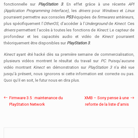
fonctionnelle sur
PlayStation 3
. En effet grâce à une récente
API
(Application Programming Interface)
, les
drivers
pour
Windows
et
Linux
pourraient permettre aux consoles
PS3
équipées de
firmwares
antérieurs,
plus spécifiquement l’
OtherOS
, d’accéder à l’
Underground
de
Kinect
. Ces
drivers
permettent l’accès à toutes les fonctions de
Kinect
. Le capteur de
profondeur et les capacités audio et vidéo de
Kinect
pourraient
théoriquement être disponibles sur
PlayStation 3
.
Kinect
ayant été hacké dès sa première semaine de commercialisation,
plusieurs vidéos montrent le résultat du travail sur
PC
. Puisqu’aucune
vidéo montrant
Kinect
en démonstration sur
PlayStation 3
n’a été vue
jusqu’à présent, nous ignorons si cette information est correcte ou pas.
Quoi qu’il en soit, le futur nous en dira plus.
Firmware 3.5 : maintenance du
XMB – Sony pense à une
PlayStation Network
refonte de la liste d’amis