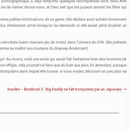
lieu pornographique, a déjà remporté quelques récompenses dont deux AVN
vie de Gamer dirons-nous, et Dieu sait que les joueurs aiment les filles qui
autres petites informations de ce genre. Elle déclare avoir acheté récemment
s intéressant arrive lorsqu’on lui demande si elle aurait aimé doubler un
re introduite (sans mauvais jeu de mots) dans l’univers de GTA. Elle prétexte
femme au maillot aux couleurs du drapeau Américain!)
ça? Au moins, voilà une envie qui aurait fait fantasmer bien des hommes (et
son effigie, cela pourrait ne faire que du bien aux yeux. En attendant, puisque
ck Stumpdans dans lequel elle tourne, si vous voulez découvrir un peu plus sa
Insolite – Bioshock 2 : Big Daddy se fait tronçonner par un Japonais