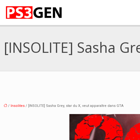
[INSOLITE] Sasha Gre
/
Insolites
/ [INSOLITE] Sasha Grey, star du X, veut apparaître dans GTA