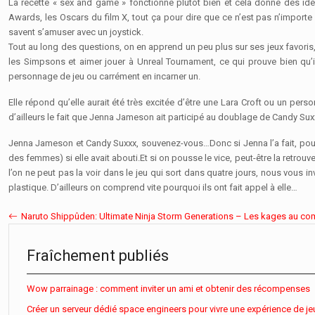
La recette « sex and game » fonctionne plutôt bien et cela donne des i
Awards, les Oscars du film X, tout ça pour dire que ce n’est pas n’importe 
savent s’amuser avec un joystick.
Tout au long des questions, on en apprend un peu plus sur ses jeux favoris,
les Simpsons et aimer jouer à Unreal Tournament, ce qui prouve bien qu’i
personnage de jeu ou carrément en incarner un.
Elle répond qu’elle aurait été très excitée d’être une Lara Croft ou un pers
d’ailleurs le fait que Jenna Jameson ait participé au doublage de Candy Su
Jenna Jameson et Candy Suxxx, souvenez-vous…Donc si Jenna l’a fait, pourqu
des femmes) si elle avait abouti.Et si on pousse le vice, peut-être la retrouv
l’on ne peut pas la voir dans le jeu qui sort dans quatre jours, nous vous i
plastique. D’ailleurs on comprend vite pourquoi ils ont fait appel à elle…
Naruto Shippûden: Ultimate Ninja Storm Generations – Les kages au co
Fraîchement publiés
Wow parrainage : comment inviter un ami et obtenir des récompenses
Créer un serveur dédié space engineers pour vivre une expérience de je