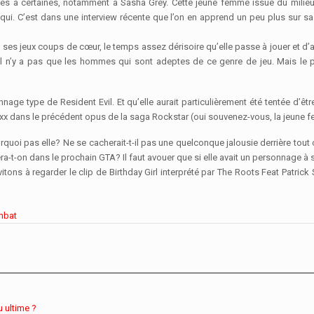
dées à certaines, notamment à Sasha Grey. Cette jeune femme issue du mi
qui. C’est dans une interview récente que l’on en apprend un peu plus sur sa 
 ses jeux coups de cœur, le temps assez dérisoire qu’elle passe à jouer et d’
l n’y a pas que les hommes qui sont adeptes de ce genre de jeu. Mais le plu
onnage type de Resident Evil. Et qu’elle aurait particulièrement été tentée d’êt
xxx dans le précédent opus de la saga Rockstar (oui souvenez-vous, la jeune 
oi pas elle? Ne se cacherait-t-il pas une quelconque jalousie derrière tout 
era-t-on dans le prochain GTA? Il faut avouer que si elle avait un personnage à 
nvitons à regarder le clip de Birthday Girl interprété par The Roots Feat Patri
mbat
u ultime ?