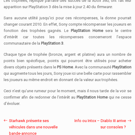
Les trophées, réplique parfaite des succès de la Xbox 360, ont fait leur
apparition sur PlayStation 3 dès la mise à jour 2.40 du
firmware
.
Sans aucune utilité jusqu’ici pour ces récompenses, la donne pourrait
changer courant 2010. En effet, Sony compte récompenser les joueurs en
fonction des trophées gagnés. Le
PlayStation Home
sera le centre
d’intérêt car toutes les récompenses concerneront l’espace
communautaire de la
PlayStation 3
.
Chaque type de trophée (bronze, argent et platine) aura un nombre de
points bien spécifique, points qui pourront être utilisés pour acheter
divers objets présents dans le
PS Home
. Avec la communauté
PlayStation
qui augmente tous les jours, Sony joue ici une belle carte pour rassembler
les joueurs au même endroit en donnant de la valeur aux trophées.
Ceci n’est qu’une rumeur pour le moment, mais il nous tarde de la voir se
confirmer afin de redonner de l’intérêt au
PlayStation Home
qui ne cesse
d’évoluer.
Starhawk présente ses
Info ou Intox – Diablo III arrive
véhicules dans une nouvelle
sur consoles ?
bande-annonce