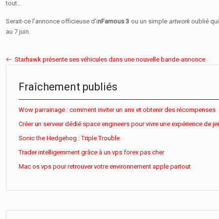
tout…
Serait-ce l’annonce officieuse d’i
nFamous 3
ou un simple
artwork
oublié qui
au 7 juin.
Starhawk présente ses véhicules dans une nouvelle bande-annonce
Fraîchement publiés
Wow parrainage : comment inviter un ami et obtenir des récompenses
Créer un serveur dédié space engineers pour vivre une expérience de je
Sonic the Hedgehog : Triple Trouble
Trader intelligemment grâce à un vps forex pas cher
Mac os vps pour retrouver votre environnement apple partout