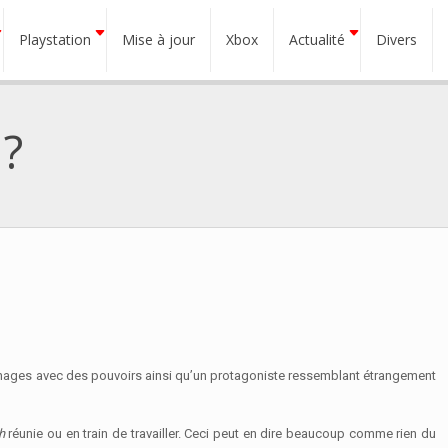
Playstation
Mise à jour
Xbox
Actualité
Divers
 ?
nnages avec des pouvoirs ainsi qu’un protagoniste ressemblant étrangement
h
réunie ou en train de travailler. Ceci peut en dire beaucoup comme rien du