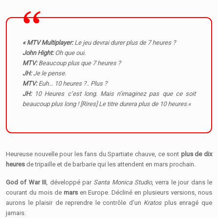
« MTV Multiplayer:
Le jeu devrai durer plus de 7 heures ?
John Hight:
Oh que oui.
MTV:
Beaucoup plus que 7 heures ?
JH:
Je le pense.
MTV:
Euh… 10 heures ?.. Plus ?
JH:
10 Heures c’est long. Mais n’imaginez pas que ce soit
beaucoup plus long ! [Rires] Le titre durera plus de 10 heures.
«
Heureuse nouvelle pour les fans du Spartiate chauve, ce sont
plus de dix
heures
de tripaille et de barbarie qui les attendent en mars prochain.
God of War III
, développé par
Santa Monica Studio
, verra le jour dans le
courant du mois de
mars
en Europe. Décliné en plusieurs versions, nous
aurons le plaisir de reprendre le contrôle d’un
Kratos
plus enragé que
jamais.