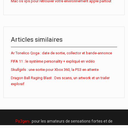
Mac os vps pour retrouver votre environnement apple partout
Articles similaires
Ar Tonelico Qoga : date de sortie, collector et bande-annonce
FIFA 11 : le système personality + expliqué en vidéo
Skullgirls : une sortie pour Xbox 360, la PS3 en attente
Dragon Ball Raging Blast : Des scans, un artwork et un trailer
explosif
Ps3gen :
pour les amateurs de sensations fortes et de
frissons !