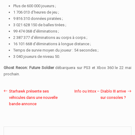
Plus de 600 000 joueurs ;
1 706 013 d’heures de jeu ;
9 816 310 données piratées ;
3 021 628 150 de balles tirées ;
99 474 068 d’éliminations ;
2 387 377 d’éliminations au corps à corps ;
16 101 668 d’éliminations à longue distance ;
Temps de survie moyen du joueur : 54 secondes ;
3 040 joueurs de niveau 50.
Ghost Recon: Future Soldier
débarquera sur PS3 et Xbox 360 le 22 mai
prochain.
Starhawk présente ses
Info ou Intox – Diablo III arrive
véhicules dans une nouvelle
sur consoles ?
bande-annonce