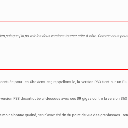
t bien puisque j’ai pu voir les deux versions tourner côte-à-côte. Comme nous pou
ntuée pour les Xboxiens car, rappellons-le, la version PS3 tient sur un Bl
 la version PS3 decortiquée ci-dessous avec ses
39
gigas contre la version 360 
e moins bonne qualité, rien n’avait été dit du point de vue des graphismes. R