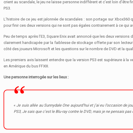
crient au scandale, le jeu ne laisse personne indifférent et c’est loin d’être 
PS3.
L’histoire de ce jeu est jalonnée de scandales : son portage sur Xbox360 q
pour finir ces deux versions qui ne sont pas égales contrairement à ce qui avai
Peu de temps après l’E3, Square Enix avait annoncé que les deux versions du 
clairement handicapée par la faiblesse de stockage offerte par son lecteur D
côté des joueurs Microsoft et les questions sur le nombre de DVD et la quali
Les premiers avis laissent entendre que la version PS3 est supérieure à la
en Amérique du bus FFXIII.
Une personne interrogée sur les lieux :
«
Je suis allée au Sunnydale One aujourd’hui et j’ai eu l’occasion de jou
PS3, Je sais que c’est le Blu-ray contre le DVD, mais je ne pensais pas q