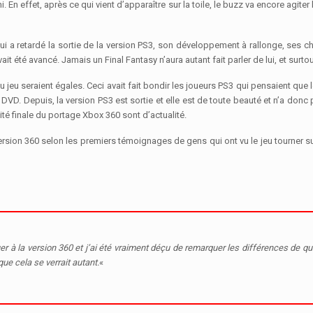
fini. En effet, après ce qui vient d’apparaître sur la toile, le buzz va encore ag
ui a retardé la sortie de la version PS3, son développement à rallonge, ses 
t été avancé. Jamais un Final Fantasy n’aura autant fait parler de lui, et surtou
jeu seraient égales. Ceci avait fait bondir les joueurs PS3 qui pensaient que l
VD. Depuis, la version PS3 est sortie et elle est de toute beauté et n’a donc 
té finale du portage Xbox 360 sont d’actualité.
 version 360 selon les premiers témoignages de gens qui ont vu le jeu tourner 
er à la version 360 et j’ai été vraiment déçu de remarquer les différences de qua
ue cela se verrait autant.
«