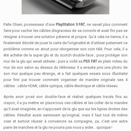
Palle Olsen, possesseur d’une
PlayStation 3 FAT
, ne savait plus comment
faire pour cacher les câbles disgracieux de sa console et avait fini pas se
résigner à trouver une solution pérenne et propre. Qu’à cela ne tienne, il a
finalement décidé de jouer la carte de l’originalité et d’utiliser justement ce
problème comme un atout pour réorganiser son coin télé. Pour cela, il a
été acheter de la super glu et du scotch double-face ; pour protéger son
mur de la glu qui serait utilisée ; puis a collé sa
PS3 FAT
en plein milieu du
mur de son salon au dessus du téléviseur. Il a ensuite pris une photo de
son mur quelque peu étrange, et a fait quelques essais sous
Illustrator
pour finir par trouver comment organiser de manière originale ses 4
câbles : câble HDMI, câble optique, câble électrique et câble réseau.
Après avoir posé son double-face et réalisé quelques tracés fins au
crayon, il a pu mettre en place tous ces câbles et les coller de la manière
qu’il avait imaginée, en n’apposant de la glu que sur les lignes droites des
câbles. Résultat aussi saisissant qu’original, mais il faut tout de même
oser et surtout réussir à convaincre sa compagne, ça, c’est une autre
paire de manches et la glu ne pourra pas nous y aider… quoique !