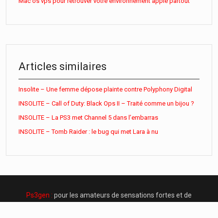
Mac os vps pour retrouver votre environnement apple partout
Articles similaires
Insolite – Une femme dépose plainte contre Polyphony Digital
INSOLITE – Call of Duty: Black Ops II – Traité comme un bijou ?
INSOLITE – La PS3 met Channel 5 dans l’embarras
INSOLITE – Tomb Raider : le bug qui met Lara à nu
Ps3gen :
pour les amateurs de sensations fortes et de
frissons !