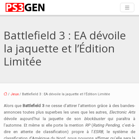
Battlefield 3 : EA dévoile
la jaquette et l’Édition
Limitée
/
Jeux
/ Battlefield 3 : EA dévoile la jaquette et l’Édition Limitée
Alors que
Battlefield 3
ne cesse d’attirer l’attention grâce à des bandes-
annonces toutes plus superbes les unes que les autres,
Electronic Arts
dévoile aujourd’hui la jaquette de son
blockbuster
qui paraîtra à
l’automne. Et même si elle porte la mention
RP
(
Rating Pending
, c’est-à-
dire en attente de classification) propre à l’
ESRB
, le système de
classification d’Amérique du Nord, nous pouvons affirmer qu’elle sera la