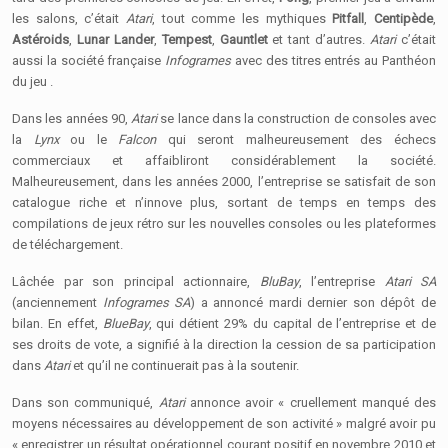
les salons, c’était
Atari
, tout comme les mythiques
Pitfall
,
Centipède
,
Astéroids
,
Lunar Lander
,
Tempest
,
Gauntlet
et tant d’autres.
Atari
c’était
aussi la société française
Infogrames
avec des titres entrés au Panthéon
du jeu .
Dans les années 90,
Atari
se lance dans la construction de consoles avec
la
Lynx
ou le
Falcon
qui seront malheureusement des échecs
commerciaux et affaibliront considérablement la société.
Malheureusement, dans les années 2000, l’entreprise se satisfait de son
catalogue riche et n’innove plus, sortant de temps en temps des
compilations de jeux rétro sur les nouvelles consoles ou les plateformes
de téléchargement.
Lâchée par son principal actionnaire,
BluBay
, l’entreprise
Atari SA
(anciennement
Infogrames SA
) a annoncé mardi dernier son dépôt de
bilan. En effet,
BlueBay
, qui détient 29% du capital de l’entreprise et de
ses droits de vote, a signifié à la direction la cession de sa participation
dans
Atari
et qu’il ne continuerait pas à la soutenir.
Dans son communiqué,
Atari
annonce avoir « cruellement manqué des
moyens nécessaires au développement de son activité » malgré avoir pu
« enregistrer un résultat opérationnel courant positif en novembre 2010 et