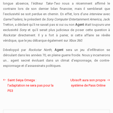
longue absence, l’éditeur
Take-Two
nous a récemment affirmé le
contraire lors de son dernier bilan financier, mais il semblerait que
l’exclusivité se soit perdue en chemin. En effet, lors d’une
interview
avec
GameTrailers
, le président de
Sony Computer Entertainment America
, Jack
Tretton, a déclaré qu’il ne savait pas si oui ou non
Agent
était toujours une
exclusivité
Sony
et qu’il serait plus judicieux de poser cette question à
Rockstar
directement. Il y a fort à parier, si cette affaire se révèle
véridique, que le jeu débarque également sur
Xbox 360
.
Développé par
Rockstar North
,
Agent
sera un jeu d’infiltration se
déroulant dans les années 70, en pleine guerre froide. Nous y incarnerons
un… agent secret évoluant dans un climat d’espionnage, de contre-
espionnage et d’assassinats politiques.
Saint Seiya Omega :
Ubisoft aura son propre
l’adaptation ne sera pas pour la
système de Pass Online
PS3