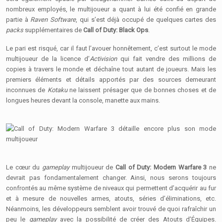
nombreux employés, le multijoueur a quant à lui été confié en grande
partie à
Raven Software
, qui s’est déjà occupé de quelques cartes des
packs
supplémentaires de
Call of Duty: Black Ops
.
Le pari est risqué, car il faut l’avouer honnêtement, c’est surtout le mode
multijoueur de la licence d’
Activision
qui fait vendre des millions de
copies à travers le monde et déchaîne tout autant de joueurs. Mais les
premiers éléments et détails apportés par des sources demeurant
inconnues de
Kotaku
ne laissent présager que de bonnes choses et de
longues heures devant la console, manette aux mains.
Le cœur du
gameplay
multijoueur de
Call of Duty: Modern Warfare 3
ne
devrait pas fondamentalement changer. Ainsi, nous serons toujours
confrontés au même système de niveaux qui permettent d’acquérir au fur
et à mesure de nouvelles armes, atouts, séries d’éliminations, etc.
Néanmoins, les développeurs semblent avoir trouvé de quoi rafraîchir un
peu le
gameplay
avec la possibilité de créer des Atouts d’Équipes.