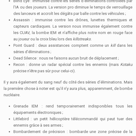
Blind Eye : immunise contre les séries d’éliminations contrôlées par
l’IA ou des joueurs. La version pro diminue le temps de verrouillage
des lanceurs et accroît les dégâts par balle contre les véhicules ;
Assassin : immunise contre les drônes, lunettes thermiques et
capteurs cardiaques. La version nous immunise également contre
les CUAV, la bombe IEM et n’affiche plus notre nom en rouge face
au joueur ou la croix bleu lors des
killstreaks
.
Point Guard : deux assistances comptent comme un
kill
dans les
séries d’éliminations ;
Dead Silence : nous ne faisons aucun bruit de déplacement ;
Recon : donne un radar spécial contre les ennemis (mais
Kotaku
précise n’être pas sûr pour celui-ci).
Il y aura également du sang neuf du côté des séries d’éliminations. Mais
la première chose à noter est qu’il n’y aura plus, apparemment, de bombe
nucléaire.
Grenade IEM : rend temporairement indisponibles tous les
équipements électroniques ;
Littlebird : un petit hélicoptère télécommandé qui peut tuer des
ennemis grâce à ses armes ;
Bombardement de précision : bombarde une zone précise de la