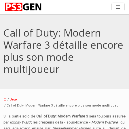
Call of Duty: Modern
Warfare 3 détaille encore
plus son mode
multijoueur
/
Jeux
/ Call of Duty: Modern Warfare 3 détaille encore plus son mode multijoueur
Si la partie solo de
Call of Duty: Modern Warfare 3
sera toujours assurée
par
Infinity Ward
; les créateurs de la « sous-licence »
Modern Warfare
; qui
sera également épaulé par
Sledgehammer Games
suite au départ de